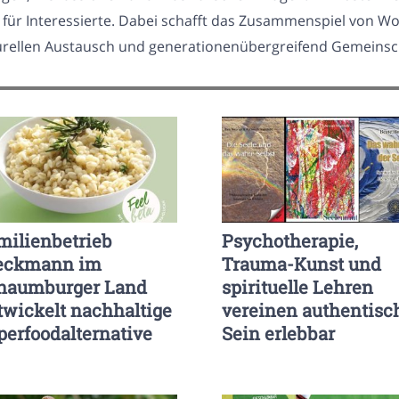
r Interessierte. Dabei schafft das Zusammenspiel von Wor
urellen Austausch und generationenübergreifend Gemeinsc
milienbetrieb
Psychotherapie,
eckmann im
Trauma-Kunst und
haumburger Land
spirituelle Lehren
twickelt nachhaltige
vereinen authentisc
perfoodalternative
Sein erlebbar
isersatz