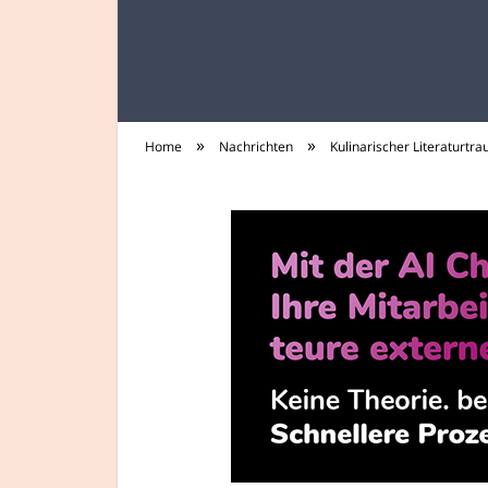
»
»
Home
Nachrichten
Kulinarischer Literaturt
tee-trinker.de