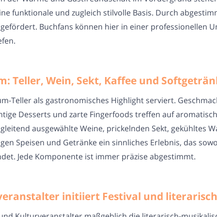
ine funktionale und zugleich stilvolle Basis. Durch abgest
h gefördert. Buchfans können hier in einer professionelle
efen.
m: Teller, Wein, Sekt, Kaffee und Softgetr
aum-Teller als gastronomisches Highlight serviert. Geschma
htige Desserts und zarte Fingerfoods treffen auf aromatis
gleitend ausgewählte Weine, prickelnden Sekt, gekühltes W
en Speisen und Getränke ein sinnliches Erlebnis, das sowoh
ndet. Jede Komponente ist immer präzise abgestimmt.
eranstalter initiiert Festival und literari
und Kulturveranstalter maßgeblich die literarisch-musikalis