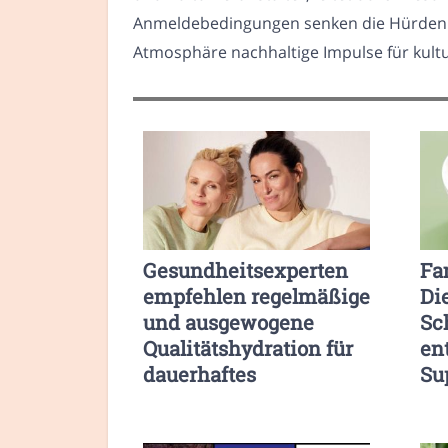
Anmeldebedingungen senken die Hürden fü
Atmosphäre nachhaltige Impulse für kult
Gesundheitsexperten
Fa
empfehlen regelmäßige
Di
und ausgewogene
Sc
Qualitätshydration für
en
dauerhaftes
Su
Wohlbefinden
Re