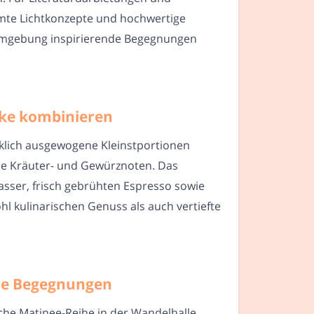
immte Lichtkonzepte und hochwertige
n Umgebung inspirierende Begegnungen
änke kombinieren
cklich ausgewogene Kleinstportionen
che Kräuter- und Gewürznoten. Das
asser, frisch gebrühten Espresso sowie
l kulinarischen Genuss als auch vertiefte
sche Begegnungen
che Matinee-Reihe in der Wandelhalle,