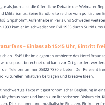
gte als Journalist die öffentliche Debatte der Weimarer Repu
nd Militarismus. Seine Bandbreite reichte vom politischen 
loß Gripsholm“. Aufenthalte in Paris und Schweden weitet
en 1933 kam er im schwedischen Exil 1935 durch Suizid ums 
turfans – Einlass ab 15:45 Uhr, Eintritt frei
 sich ab 15:45 Uhr im eleganten Ambiente des Hotel Brauns
ehr wird separat berechnet und kann vor Ort geordert werde
 der Telefonnummer 05322 7880 erbeten. Der Referent freut
 kultureller Initiativen beitragen und kreative Ideen.
nt hochwertige Texte mit gastronomischer Begleitung in ein
Rhythmus statt und laden zum literarischen Diskurs ein. R
ngen, Diskussionen und musikalische Einlagen. Ein kostenfrei