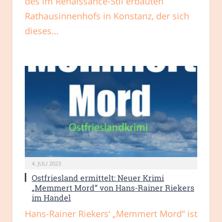
des im Renaissance-Stil erbauten
Rathausinnenhofs in Konstanz, der sich
dieses…
4. JULI 2023
Ostfriesland ermittelt: Neuer Krimi
„Memmert Mord“ von Hans-Rainer Riekers
im Handel
Hans-Rainer Riekers‘ „Memmert Mord“ ist