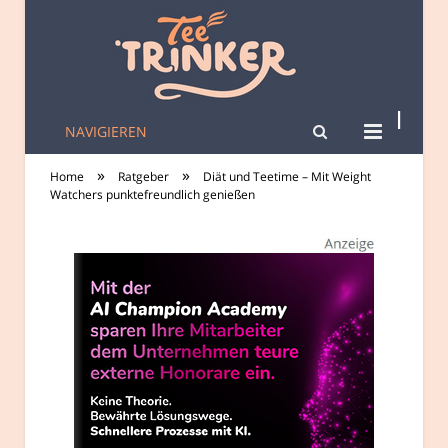
NAVIGIEREN
tee-trinker.de
»
»
Home
Ratgeber
Diät und Teetime – Mit Weight
Watchers punktefreundlich genießen