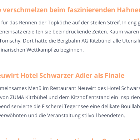
 verschmelzen beim faszinierenden Hahne
ür das Rennen der Topköche auf der steilen Streif. In eng 
neinsatz erzielten sie beeindruckende Zeiten. Kaum waren d
omschy. Dort hatte die Bergbahn AG Kitzbühel alle Utensilie
linarischen Wettkampf zu beginnen.
irt Hotel Schwarzer Adler als Finale
meinsames Menü im Restaurant Neuwirt des Hotel Schwarz
t von ZUMA Kitzbühel und dem Kitzhof entstand ein inspir
end servierte die Fischerei Tegernsee eine delikate Bouill
erwöhnten und die Veranstaltung stilvoll beendeten.