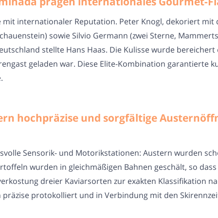
minada prägen internationales Gourmet-Fl
mit internationaler Reputation. Peter Knogl, dekoriert mit d
chauenstein) sowie Silvio Germann (zwei Sterne, Mammertsbe
eutschland stellte Hans Haas. Die Kulisse wurde bereicher
rengast geladen war. Diese Elite-Kombination garantierte k
.
n hochpräzise und sorgfältige Austernöffn
hsvolle Sensorik- und Motorikstationen: Austern wurden s
artoffeln wurden in gleichmäßigen Bahnen geschält, so dass
ndverkostung dreier Kaviarsorten zur exakten Klassifikation
präzise protokolliert und in Verbindung mit den Skirennz