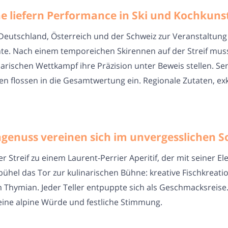
e liefern Performance in Ski und Kochkuns
us Deutschland, Österreich und der Schweiz zur Veranstal
te. Nach einem temporeichen Skirennen auf der Streif mus
arischen Wettkampf ihre Präzision unter Beweis stellen. S
en flossen in die Gesamtwertung ein. Regionale Zutaten, ex
chgenuss vereinen sich im unvergesslichen 
 Streif zu einem Laurent-Perrier Aperitif, der mit seiner 
ühel das Tor zur kulinarischen Bühne: kreative Fischkreati
m Thymian. Jeder Teller entpuppte sich als Geschmacksreis
eine alpine Würde und festliche Stimmung.