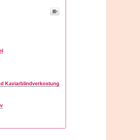
el
nd Kaviarblindverkostung
iv