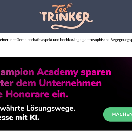
einer lobt Gemeinschaftsaspekt und hochkarätige gastrosophische Begegnungs