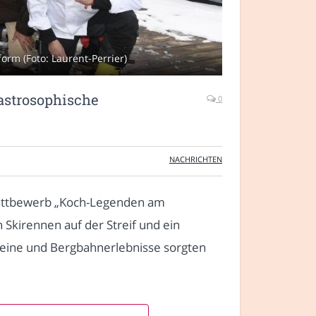
rm (Foto: Laurent-Perrier)
astrosophische
0
NACHRICHTEN
Wettbewerb „Koch-Legenden am
Skirennen auf der Streif und ein
Weine und Bergbahnerlebnisse sorgten