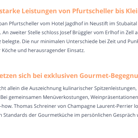
tarke Leistungen von Pfurtscheller bis Kle
an Pfurtscheller vom Hotel Jagdhof in Neustift im Stubaita
. An zweiter Stelle schloss Josef Brüggler vom Erlhof in Zel
tz belegte. Die nur minimalen Unterschiede bei Zeit und Pun
r Köche und herausragender Einsatz.
netzen sich bei exklusiven Gourmet-Begegn
icht allein die Auszeichnung kulinarischer Spitzenleistunge
g. Bei gemeinsamen Menüverkostungen, Weinpräsentationen
w-how. Thomas Schreiner von Champagne Laurent-Perrier l
ohen Standards der Gourmetküche im persönlichen Gespräch