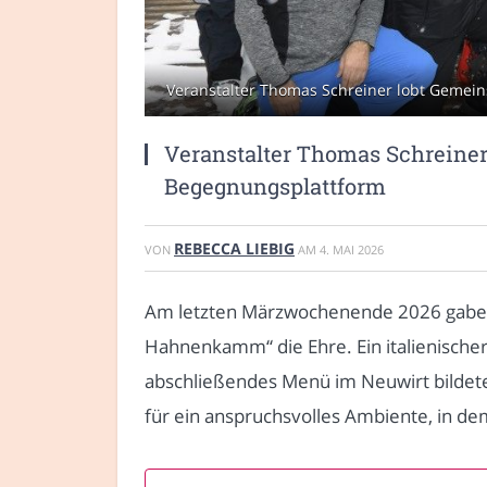
Veranstalter Thomas Schreiner lobt Gemein
Veranstalter Thomas Schreiner
Begegnungsplattform
REBECCA LIEBIG
VON
AM
4. MAI 2026
Am letzten Märzwochenende 2026 gaben
Hahnenkamm“ die Ehre. Ein italienische
abschließendes Menü im Neuwirt bildet
für ein anspruchsvolles Ambiente, in de