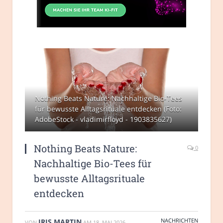
Nothing Beats Nature: Nachhaltige Bio-Tees
für bewusste Alltagsrituale entdecken (Foto:
AdobeStock - vladimirfloyd - 1903835627)
Nothing Beats Nature:
0
Nachhaltige Bio-Tees für
bewusste Alltagsrituale
entdecken
NACHRICHTEN
IRIS MARTIN
VON
AM
18. MAI 2026