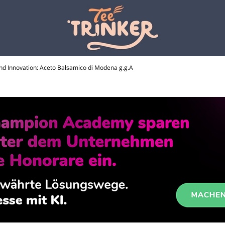
und Innovation: Aceto Balsamico di Modena g.g.A