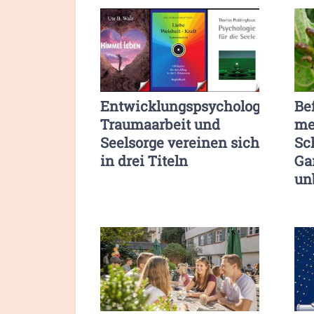
Entwicklungspsychologie,
Be
Traumaarbeit und
me
Seelsorge vereinen sich
Sc
in drei Titeln
Ga
un