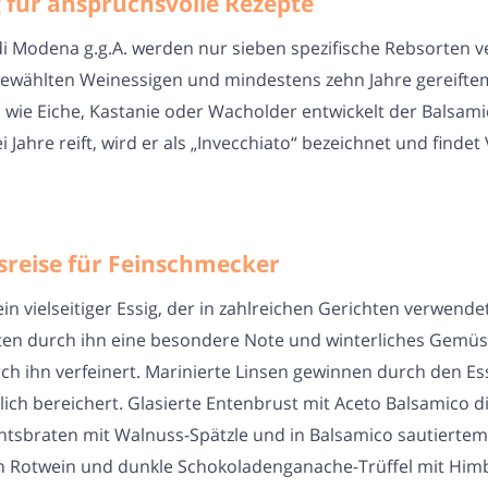
 für anspruchsvolle Rezepte
di Modena g.g.A. werden nur sieben spezifische Rebsorten 
ewählten Weinessigen und mindestens zehn Jahre gereiftem
n wie Eiche, Kastanie oder Wacholder entwickelt der Balsa
 Jahre reift, wird er als „Invecchiato“ bezeichnet und find
sreise für Feinschmecker
ein vielseitiger Essig, der in zahlreichen Gerichten verwen
lten durch ihn eine besondere Note und winterliches Gemü
h ihn verfeinert. Marinierte Linsen gewinnen durch den Es
ch bereichert. Glasierte Entenbrust mit Aceto Balsamico di
tsbraten mit Walnuss-Spätzle und in Balsamico sautiertem
n Rotwein und dunkle Schokoladenganache-Trüffel mit Himbe