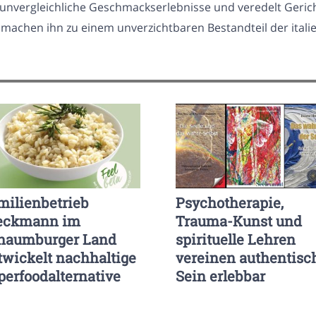
unvergleichliche Geschmackserlebnisse und veredelt Gerichte
t machen ihn zu einem unverzichtbaren Bestandteil der ita
milienbetrieb
Psychotherapie,
eckmann im
Trauma-Kunst und
haumburger Land
spirituelle Lehren
twickelt nachhaltige
vereinen authentisc
perfoodalternative
Sein erlebbar
isersatz