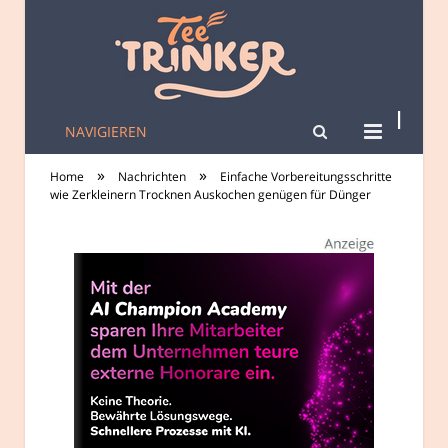
NAVIGIEREN
tee-trinker.de
»
»
Home
Nachrichten
Einfache Vorbereitungsschritte
wie Zerkleinern Trocknen Auskochen genügen für Dünger