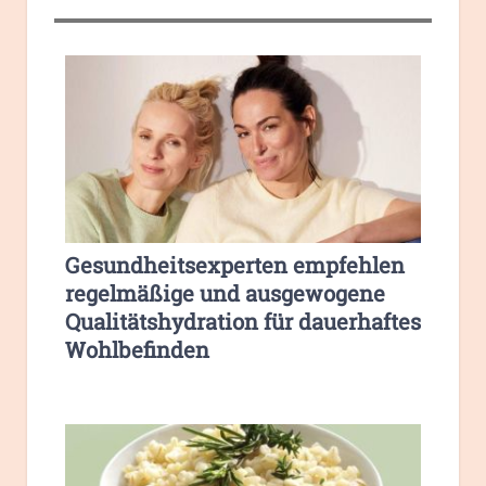
Gesundheitsexperten empfehlen
regelmäßige und ausgewogene
Qualitätshydration für dauerhaftes
Wohlbefinden