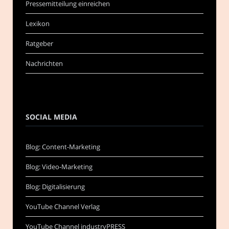
Pressemitteilung einreichen
Lexikon
Ratgeber
Nachrichten
SOCIAL MEDIA
Blog: Content-Marketing
Blog: Video-Marketing
Blog: Digitalisierung
YouTube Channel Verlag
YouTube Channel industryPRESS