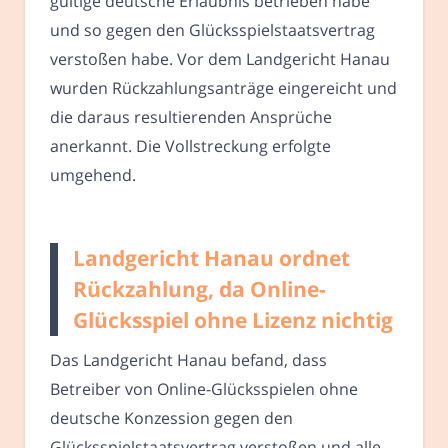
gültige deutsche Erlaubnis betrieben habe
und so gegen den Glücksspielstaatsvertrag
verstoßen habe. Vor dem Landgericht Hanau
wurden Rückzahlungsanträge eingereicht und
die daraus resultierenden Ansprüche
anerkannt. Die Vollstreckung erfolgte
umgehend.
Landgericht Hanau ordnet
Rückzahlung, da Online-
Glücksspiel ohne Lizenz nichtig
Das Landgericht Hanau befand, dass
Betreiber von Online-Glücksspielen ohne
deutsche Konzession gegen den
Glücksspielstaatsvertrag verstoßen und alle