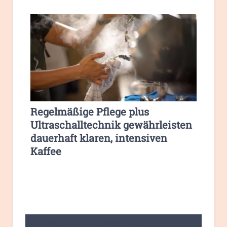
Regelmäßige Pflege plus
Ultraschalltechnik gewährleisten
dauerhaft klaren, intensiven
Kaffee
LASSEN SIE EINE ANTWORT HIER