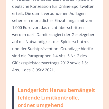
deutsche Konzession für Online-Sportwetten
erteilt. Die damit verbundenen Auflagen
sehen ein monatliches Einzahlungslimit von
1.000 Euro vor, das nicht überschritten
werden darf. Damit reagiert der Gesetzgeber
auf die Notwendigkeit des Spielerschutzes
und der Suchtprävention. Grundlage hierfür
sind die Paragraphen § 4 Abs. 5 Nr. 2 des
Glücksspielstaatsvertrags 2012 sowie § 6c
Abs. 1 des GlüStV 2021.
Landgericht Hanau bemängelt
fehlende Limitkontrolle,
ordnet umgehend