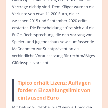
Verträge nichtig sind. Dem Kläger wurden die
Verluste von etwa 11.200 Euro, die er
zwischen 2015 und September 2020 erlitt,
erstattet. Die Entscheidung stützt sich auf die
EuGH-Rechtsprechung, die den Vorrang von
Spieler- und Jugendschutz sowie umfassende
Maßnahmen zur Suchtprävention als
verbindliche Voraussetzung für rechtmäßiges
Glücksspiel vorsieht.
Tipico erhält Lizenz: Auflagen
fordern Einzahlungslimit von
eintausend Euro
Mit Datum 9. Oktober 2020 wurde Tipico die