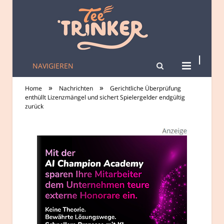
NAVIGIEREN
tee-trinker.de
»
»
Home
Nachrichten
Gerichtliche Überprüfung
enthüllt Lizenzmängel und sichert Spielergelder endgültig
zurück