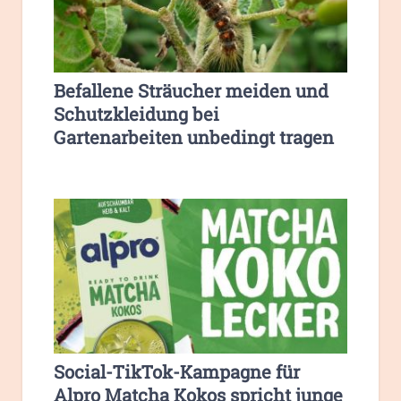
Befallene Sträucher meiden und
Schutzkleidung bei
Gartenarbeiten unbedingt tragen
Social-TikTok-Kampagne für
Alpro Matcha Kokos spricht junge