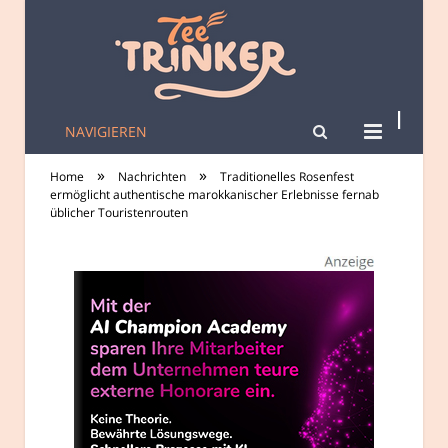
NAVIGIEREN
tee-trinker.de
»
»
Home
Nachrichten
Traditionelles Rosenfest
ermöglicht authentische marokkanischer Erlebnisse fernab
üblicher Touristenrouten