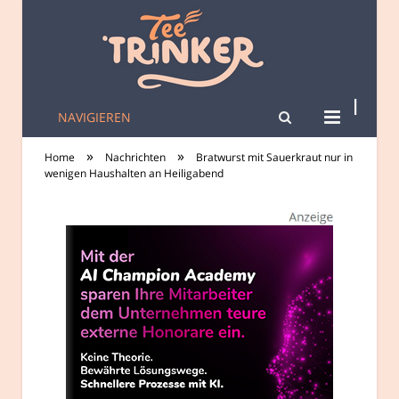
NAVIGIEREN
tee-trinker.de
»
»
Home
Nachrichten
Bratwurst mit Sauerkraut nur in
wenigen Haushalten an Heiligabend