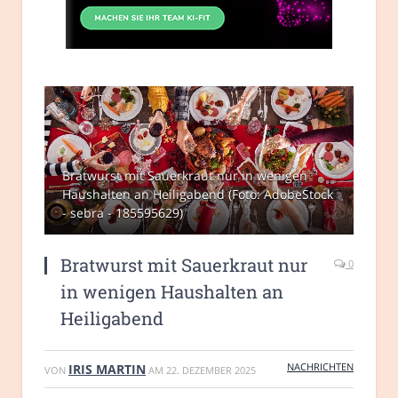
Bratwurst mit Sauerkraut nur in wenigen
Haushalten an Heiligabend (Foto: AdobeStock
- sebra - 185595629)
Bratwurst mit Sauerkraut nur
0
in wenigen Haushalten an
Heiligabend
NACHRICHTEN
IRIS MARTIN
VON
AM
22. DEZEMBER 2025