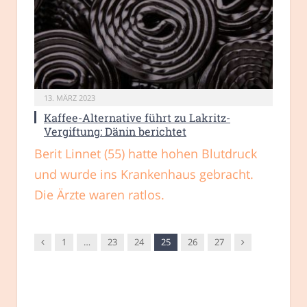
13. MÄRZ 2023
Kaffee-Alternative führt zu Lakritz-
Vergiftung: Dänin berichtet
Berit Linnet (55) hatte hohen Blutdruck
und wurde ins Krankenhaus gebracht.
Die Ärzte waren ratlos.
Vorgänger
Nachfolger
1
…
23
24
25
26
27