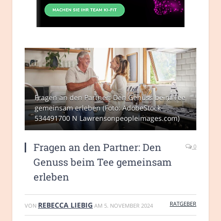
Fragen an den Partner: Den Genuss beim Tee
gemeinsam erleben (Foto: AdobeStock
534491700 N Lawrensonpeopleimages.com)
Fragen an den Partner: Den
0
Genuss beim Tee gemeinsam
erleben
RATGEBER
REBECCA LIEBIG
VON
AM
5. NOVEMBER 2024