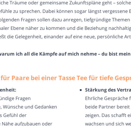
liche Träume oder gemeinsame Zukunftspläne geht – solche
fühle zu sprechen. Dabei können sogar längst vergessene 
olgenden Fragen sollen dazu anregen, tiefgründige Themen z
naler Ebene näher zu kommen und die Beziehung nachhaltig 
ßt die Gelegenheit, einander auf eine neue, persönliche Ar
 warum ich all die Kämpfe auf mich nehme – du bist mei
ür Paare bei einer Tasse Tee für tiefe Gesp
enheit:
Stärkung des Vertr
ündige Fragen
Ehrliche Gespräche f
le, Wünsche und Gedanken
beide Partner bereit 
as Gefühl der
zeigen. Das schafft 
le Nähe aufzubauen oder
wachsen und sich we