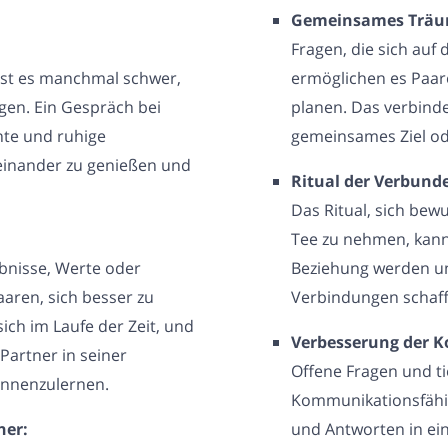
Gemeinsames Träu
Fragen, die sich auf
 ist es manchmal schwer,
ermöglichen es Paa
ngen. Ein Gespräch bei
planen. Das verbinde
nte und ruhige
gemeinsames Ziel od
einander zu genießen und
Ritual der Verbund
Das Ritual, sich bew
Tee zu nehmen, kann
ebnisse, Werte oder
Beziehung werden un
aren, sich besser zu
Verbindungen schaff
ich im Laufe der Zeit, und
Verbesserung der 
Partner in seiner
Offene Fragen und ti
ennenzulernen.
Kommunikationsfähig
ner:
und Antworten in ei